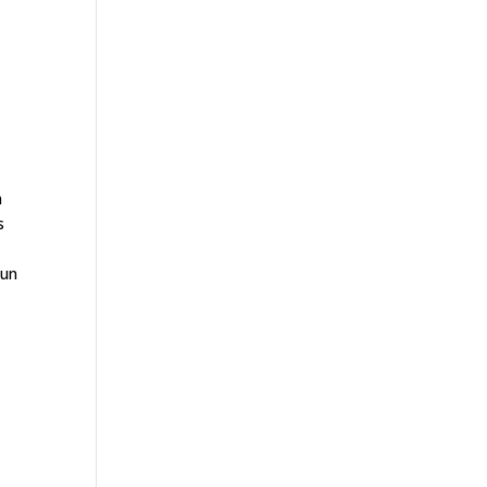
n
s
’un